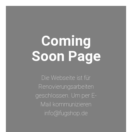
Coming
Soon Page
Die Webseite ist für
Renovierungsarbeiten
geschlossen. Um per E-
Mail kommunizieren
info@fugshop.de