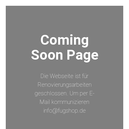
Coming
Soon Page
Die Webseite ist für
Renovierungsarbeiten
geschlossen. Um per E-
Mail kommunizieren
info@fugshop.de