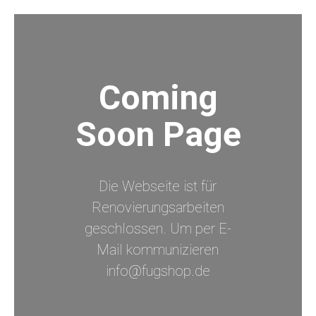
Coming
Soon Page
Die Webseite ist für
Renovierungsarbeiten
geschlossen. Um per E-
Mail kommunizieren
info@fugshop.de