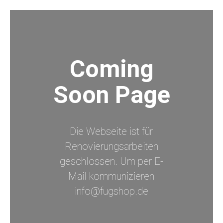
Coming
Soon Page
Die Webseite ist für
Renovierungsarbeiten
geschlossen. Um per E-
Mail kommunizieren
info@fugshop.de