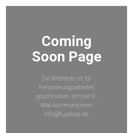
Coming
Soon Page
Die Webseite ist für
Renovierungsarbeiten
geschlossen. Um per E-
Mail kommunizieren
info@fugshop.de