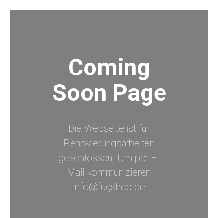
Coming
Soon Page
Die Webseite ist für
Renovierungsarbeiten
geschlossen. Um per E-
Mail kommunizieren
info@fugshop.de