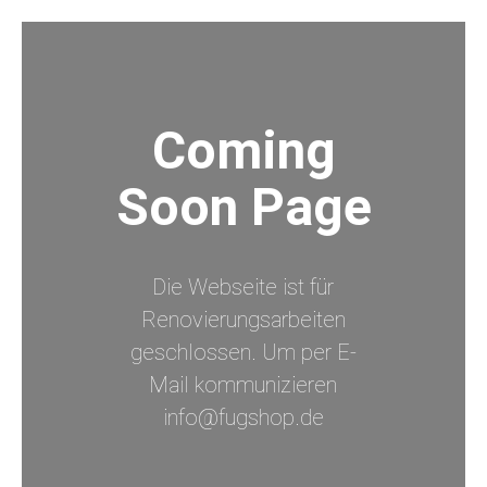
Coming
Soon Page
Die Webseite ist für
Renovierungsarbeiten
geschlossen. Um per E-
Mail kommunizieren
info@fugshop.de