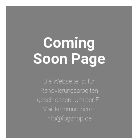
Coming
Soon Page
Die Webseite ist für
Renovierungsarbeiten
geschlossen. Um per E-
Mail kommunizieren
info@fugshop.de