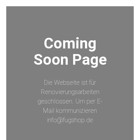
Coming
Soon Page
Die Webseite ist für
Renovierungsarbeiten
geschlossen. Um per E-
Mail kommunizieren
info@fugshop.de