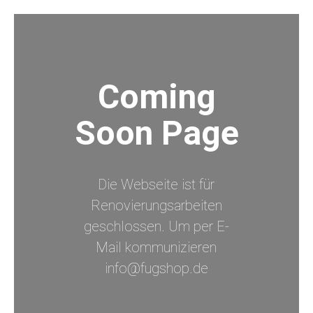
Coming
Soon Page
Die Webseite ist für
Renovierungsarbeiten
geschlossen. Um per E-
Mail kommunizieren
info@fugshop.de